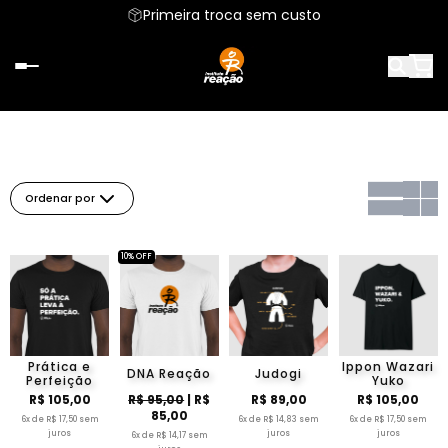
Primeira troca sem custo
Ordenar por
10% OFF
Prática e
Ippon Wazari
DNA Reação
Judogi
Perfeição
Yuko
R$ 105,00
R$ 95,00
| R$
R$ 89,00
R$ 105,00
85,00
6x de R$ 17,50 sem
6x de R$ 14,83 sem
6x de R$ 17,50 sem
juros
juros
juros
6x de R$ 14,17 sem