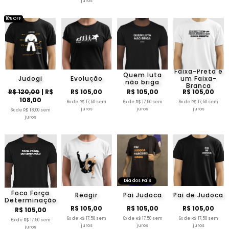
juros
10% OFF
Faixa-Preta é
Quem luta
Judogi
Evolução
um Faixa-
não briga
Branca
R$ 120,00
| R$
R$ 105,00
R$ 105,00
R$ 105,00
108,00
6x de R$ 17,50 sem
6x de R$ 17,50 sem
6x de R$ 17,50 sem
juros
juros
juros
6x de R$ 18,00 sem
juros
Dia dos Pais
Foco Força
Reagir
Pai Judoca
Pai de Judoca
Determinação
R$ 105,00
R$ 105,00
R$ 105,00
R$ 105,00
6x de R$ 17,50 sem
6x de R$ 17,50 sem
6x de R$ 17,50 sem
6x de R$ 17,50 sem
juros
juros
juros
juros