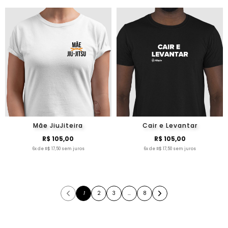
Mãe JiuJiteira
Cair e Levantar
R$ 105,00
R$ 105,00
6x de R$ 17,50 sem juros
6x de R$ 17,50 sem juros
1
2
3
…
8