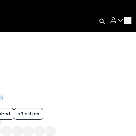
Rastrear Meu
Pedido
Trocar Meu Pedido
Avaliar Meu Pedido
Entrar | Cadastrar
ga
sized
+3 estilos