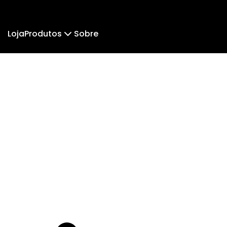
Loja
Produtos
Sobre
Camiseta
Camiseta Infantil
Suéter Moletom
Body Infantil