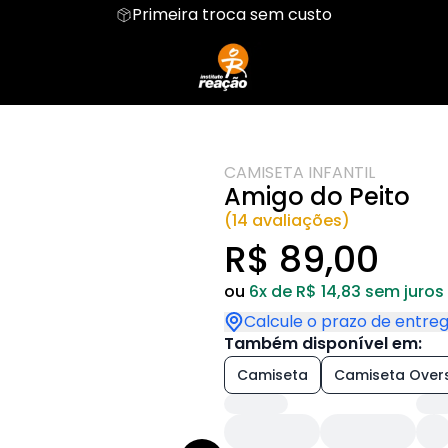
Primeira troca sem custo
Cropped Moletom
Hoodie Moletom
Camiseta Oversized
CAMISETA INFANTIL
Amigo do Peito
(14 avaliações)
R$ 89,00
ou
6x de R$ 14,83 sem juros
Calcule o prazo de entre
Também disponível em:
Camiseta
Camiseta Over