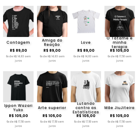
O Tatame é
Amiga do
Contagem
Love
minha
Reação
terapia
R$ 89,00
R$ 89,00
R$ 89,00
R$ 105,00
6x de R$ 14,83 sem
6x de R$ 14,83 sem
6x de R$ 14,83 sem
6x de R$ 17,50 sem
juros
juros
juros
juros
Lutando
Ippon Wazari
Arte superior
contra as
Mãe JiuJiteira
Yuko
Estatísticas
R$ 105,00
R$ 105,00
R$ 105,00
R$ 105,00
6x de R$ 17,50 sem
6x de R$ 17,50 sem
6x de R$ 17,50 sem
6x de R$ 17,50 sem
juros
juros
juros
juros