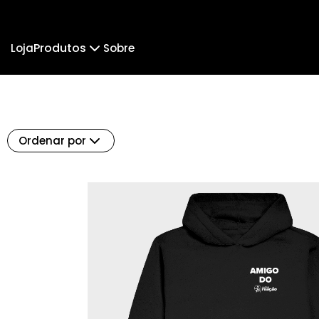
Produtos
Loja
Sobre
Camiseta
Camiseta Infantil
Suéter Moletom
Body Infantil
Ordenar por