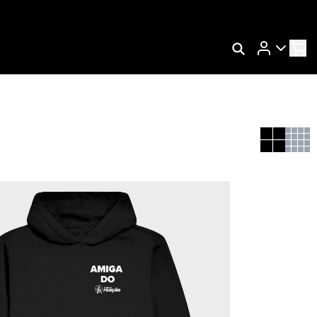
Rastrear Meu Pedido
Trocar Meu Pedido
Avaliar Meu Pedido
Entrar | Cadastrar